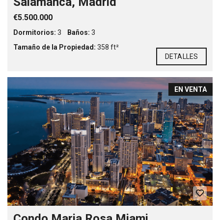
Salamanca, Madrid
€5.500.000
Dormitorios:
3
Baños:
3
Tamaño de la Propiedad:
358 ft²
DETALLES
EN VENTA
Condo Maria Rosa Miami