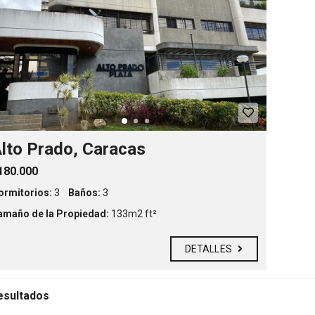
D
e
s
t
a
c
a
d
a
s
C
i
lto Prado, Caracas
u
d
180.000
a
d
ormitorios:
3
Baños:
3
e
s
amaño de la Propiedad:
133m2 ft²
DETALLES
esultados