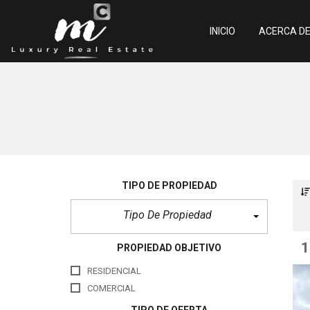
INICIO
ACERCA D
N
u
e
s
t
r
o
s
A
TIPO DE PROPIEDAD
g
e
Tipo De Propiedad
n
t
e
s
1
PROPIEDAD OBJETIVO
S
RESIDENCIAL
e
r
COMERCIAL
v
i
TIPO DE OFERTA