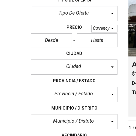
c
i
o
Tipo De Oferta
s
PRECIO
Currency
CIUDAD
A
Ciudad
$
PROVINCIA / ESTADO
D
T
Provincia / Estado
MUNICIPIO / DISTRITO
Municipio / Distrito
1 r
VECINDARIO