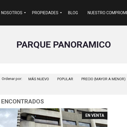
E NOSOTROS
PROPIEDADES
BLOG
NUESTRO COMPROMI
R
PARQUE PANORAMICO
e
s
i
d
e
n
c
i
Ordenar por:
MÁS NUEVO
a
POPULAR
PRECIO (MAYOR A MENOR)
l
C
o
m
 ENCONTRADOS
e
r
c
EN VENTA
i
a
l