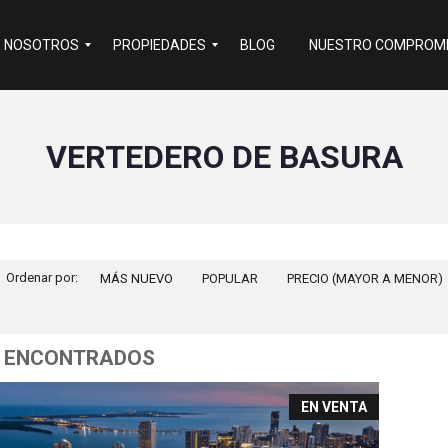
E NOSOTROS
PROPIEDADES
BLOG
NUESTRO COMPROMI
R
VERTEDERO DE BASURA
e
s
i
d
e
n
c
i
Ordenar por:
MÁS NUEVO
a
POPULAR
PRECIO (MAYOR A MENOR)
l
C
o
m
 ENCONTRADOS
e
r
c
EN VENTA
i
a
l