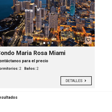
D
e
s
t
a
c
a
d
a
s
C
i
ondo Maria Rosa Miami
u
d
ontáctanos para el precio
a
d
ormitorios:
2
Baños:
2
e
s
DETALLES
esultados