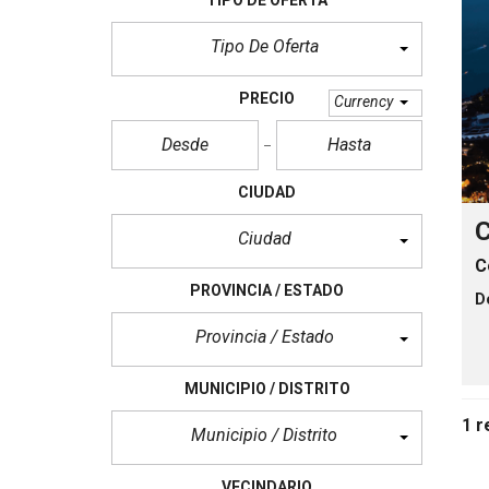
c
i
o
Tipo De Oferta
s
PRECIO
Currency
CIUDAD
C
Ciudad
C
PROVINCIA / ESTADO
D
Provincia / Estado
MUNICIPIO / DISTRITO
1 r
Municipio / Distrito
VECINDARIO