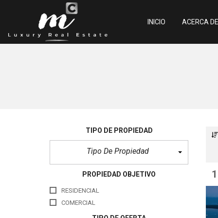
INICIO
ACERCA D
N
u
e
s
t
r
o
s
A
TIPO DE PROPIEDAD
g
e
Tipo De Propiedad
n
t
e
s
1
PROPIEDAD OBJETIVO
S
RESIDENCIAL
e
r
COMERCIAL
v
i
TIPO DE OFERTA