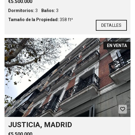
€5.500.000
Dormitorios:
3
Baños:
3
Tamaño de la Propiedad:
358 ft²
DETALLES
EN VENTA
JUSTICIA, MADRID
€5.500.000