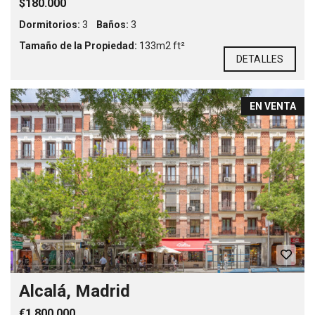
$180.000
Dormitorios:
3
Baños:
3
Tamaño de la Propiedad:
133m2 ft²
DETALLES
EN VENTA
Alcalá, Madrid
€1.800.000