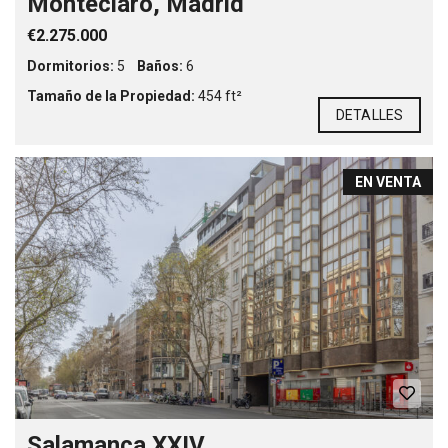
Monteclaro, Madrid
€2.275.000
Dormitorios:
5
Baños:
6
Tamaño de la Propiedad:
454 ft²
DETALLES
EN VENTA
Salamanca XXIV