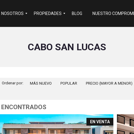
E NOSOTROS
PROPIEDADES
BLOG
NUESTRO COMPROMI
R
CABO SAN LUCAS
e
s
i
d
e
n
c
i
Ordenar por:
MÁS NUEVO
a
POPULAR
PRECIO (MAYOR A MENOR)
l
C
o
m
 ENCONTRADOS
e
r
c
EN VENTA
i
a
l