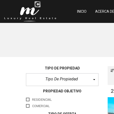
INICIO
ACERCA D
N
u
e
s
t
r
o
s
A
TIPO DE PROPIEDAD
g
e
Tipo De Propiedad
n
t
e
s
2
PROPIEDAD OBJETIVO
S
RESIDENCIAL
e
r
COMERCIAL
v
i
TIPO DE OFERTA