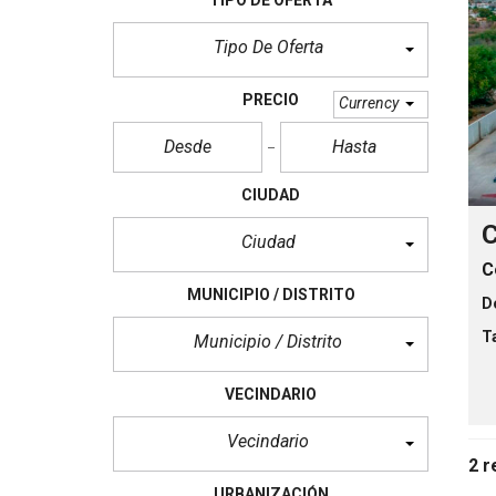
c
i
o
Tipo De Oferta
s
PRECIO
Currency
CIUDAD
C
Ciudad
C
MUNICIPIO / DISTRITO
D
T
Municipio / Distrito
VECINDARIO
Vecindario
2 r
URBANIZACIÓN