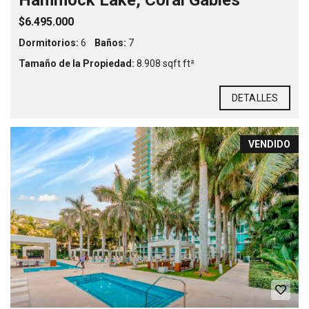
Hammock Lake, Coral Gables
$6.495.000
Dormitorios:
6
Baños:
7
Tamaño de la Propiedad:
8.908 sqft ft²
DETALLES
VENDIDO