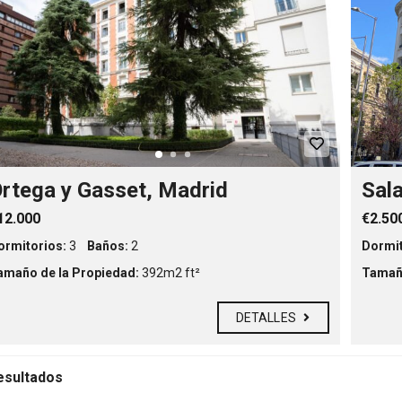
D
e
s
t
a
c
a
d
a
s
C
i
rtega y Gasset, Madrid
Sal
u
d
12.000
€2.50
a
d
ormitorios:
3
Baños:
2
Dormit
e
s
amaño de la Propiedad:
392m2 ft²
Tamaño
DETALLES
esultados