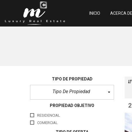
INICIO
ACERCA D
N
u
e
s
t
r
o
s
A
TIPO DE PROPIEDAD
g
e
Tipo De Propiedad
n
t
e
s
2
PROPIEDAD OBJETIVO
S
RESIDENCIAL
e
r
COMERCIAL
v
i
TIPO DE OFERTA