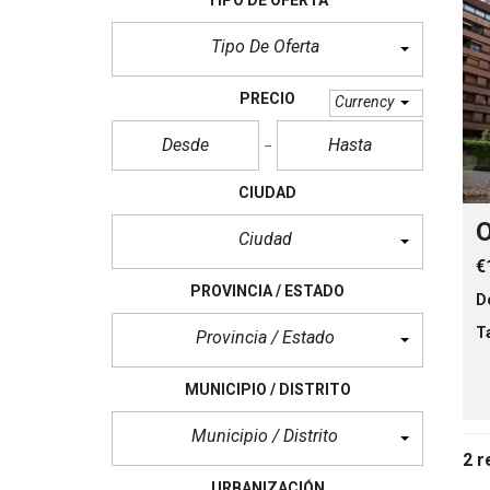
c
i
o
Tipo De Oferta
s
PRECIO
Currency
CIUDAD
O
Ciudad
€
PROVINCIA / ESTADO
D
T
Provincia / Estado
MUNICIPIO / DISTRITO
Municipio / Distrito
2 r
URBANIZACIÓN