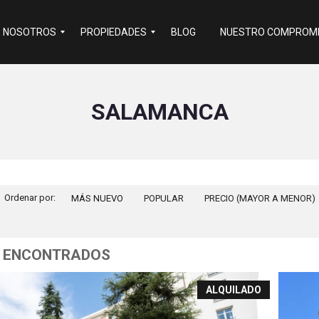
E NOSOTROS
PROPIEDADES
BLOG
NUESTRO COMPROMI
R
SALAMANCA
e
s
i
d
e
n
c
i
Ordenar por:
MÁS NUEVO
a
POPULAR
PRECIO (MAYOR A MENOR)
l
C
o
m
 ENCONTRADOS
e
r
c
ALQUILADO
i
a
l