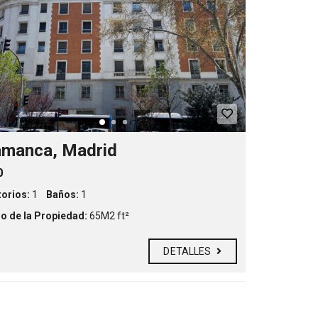
amanca, Madrid
0
orios:
1
Baños:
1
 de la Propiedad:
65M2 ft²
DETALLES