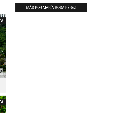
MÁS POR MARÍA ROSA PÉREZ
TA
TA