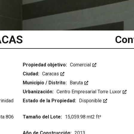
D
e
s
t
a
c
a
ACAS
Cont
d
a
s
C
i
Propiedad objetivo:
u
Comercial
d
Ciudad:
a
Caracas
d
Municipio / Distrito:
e
Baruta
s
Urbanización:
Centro Empresarial Torre Luxor
rinidad
Estado de la Propiedad:
Disponible
ta 806
Tamaño del Lote:
15,059.98 mt2 ft²
Año de Construcción:
2013