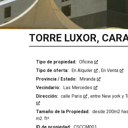
c
i
o
s
TORRE LUXOR, CAR
Tipo de propiedad:
Oficina
Tipo de oferta:
En Alquiler
,
En Venta
Provincia / Estado:
Miranda
Vecindario:
Las Mercedes
Dirección:
calle Paris
,
entre New york y T
Tamaño de la Propiedad:
desde 200m2 has
m2. ft²
ID de propiedad:
CSCCM001